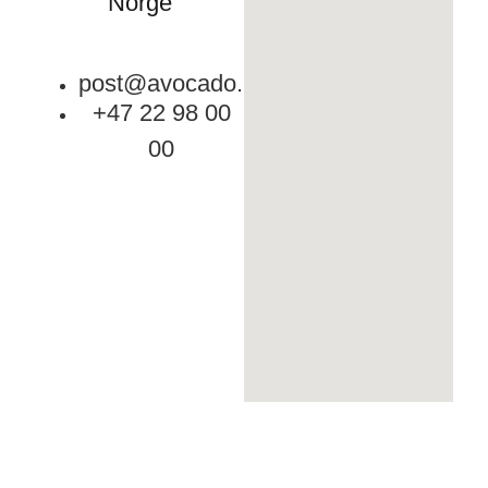
Norge
post@avocado.no
+47 22 98 00
00