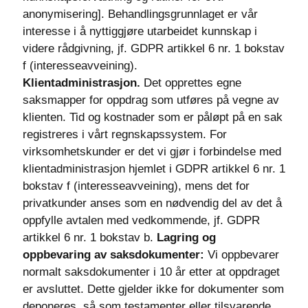
anonymisering]. Behandlingsgrunnlaget er vår
interesse i å nyttiggjøre utarbeidet kunnskap i
videre rådgivning, jf. GDPR artikkel 6 nr. 1 bokstav
f (interesseavveining).
Klientadministrasjon.
Det opprettes egne
saksmapper for oppdrag som utføres på vegne av
klienten. Tid og kostnader som er påløpt på en sak
registreres i vårt regnskapssystem. For
virksomhetskunder er det vi gjør i forbindelse med
klientadministrasjon hjemlet i GDPR artikkel 6 nr. 1
bokstav f (interesseavveining), mens det for
privatkunder anses som en nødvendig del av det å
oppfylle avtalen med vedkommende, jf. GDPR
artikkel 6 nr. 1 bokstav b.
Lagring og
oppbevaring av saksdokumenter:
Vi oppbevarer
normalt saksdokumenter i 10 år etter at oppdraget
er avsluttet. Dette gjelder ikke for dokumenter som
deponeres, så som testamenter eller tilsvarende