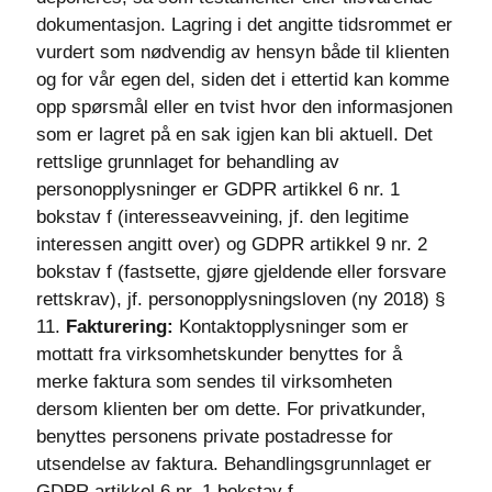
dokumentasjon. Lagring i det angitte tidsrommet er
vurdert som nødvendig av hensyn både til klienten
og for vår egen del, siden det i ettertid kan komme
opp spørsmål eller en tvist hvor den informasjonen
som er lagret på en sak igjen kan bli aktuell. Det
rettslige grunnlaget for behandling av
personopplysninger er GDPR artikkel 6 nr. 1
bokstav f (interesseavveining, jf. den legitime
interessen angitt over) og GDPR artikkel 9 nr. 2
bokstav f (fastsette, gjøre gjeldende eller forsvare
rettskrav), jf. personopplysningsloven (ny 2018) §
11.
Fakturering:
Kontaktopplysninger som er
mottatt fra virksomhetskunder benyttes for å
merke faktura som sendes til virksomheten
dersom klienten ber om dette. For privatkunder,
benyttes personens private postadresse for
utsendelse av faktura. Behandlingsgrunnlaget er
GDPR artikkel 6 nr. 1 bokstav f