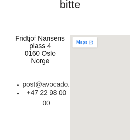
bitte
Fridtjof Nansens
plass 4
0160 Oslo
Norge
post@avocado.no
+47 22 98 00
00